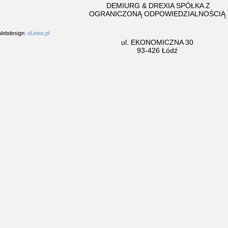
DEMIURG & DREXIA SPÓŁKA Z
OGRANICZONĄ ODPOWIEDZIALNOŚCIĄ
ebdesign:
eLineo.pl
ul. EKONOMICZNA 30
93-426 Łódź