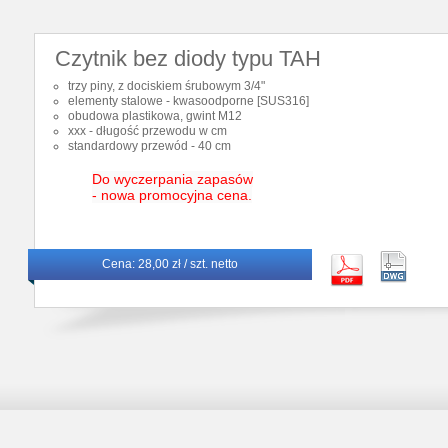
Czytnik bez diody typu TAH
trzy piny, z dociskiem śrubowym 3/4"
elementy stalowe - kwasoodporne [SUS316]
obudowa plastikowa, gwint M12
xxx - długość przewodu w cm
standardowy przewód - 40 cm
Do wyczerpania zapasów
- nowa promocyjna cena.
Cena:
28,00 zł / szt. netto