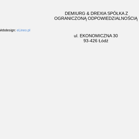
DEMIURG & DREXIA SPÓŁKA Z
OGRANICZONĄ ODPOWIEDZIALNOŚCIĄ
ebdesign:
eLineo.pl
ul. EKONOMICZNA 30
93-426 Łódź